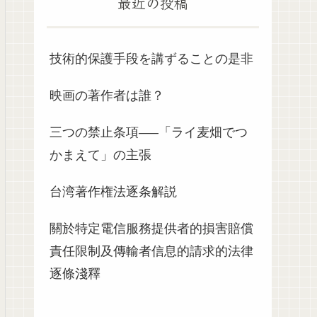
最近の投稿
技術的保護手段を講ずることの是非
映画の著作者は誰？
三つの禁止条項—–「ライ麦畑でつ
かまえて」の主張
台湾著作権法逐条解説
關於特定電信服務提供者的損害賠償
責任限制及傳輸者信息的請求的法律
逐條淺釋