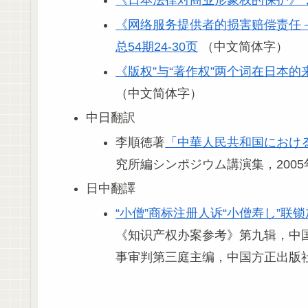
《日本法律对商业形象权的保护》，《
《网络服务提供者的损害赔偿责任－
总54期24-30页
（中文简体字）
《版权”与“著作权”两个词在日本的
（中文简体字）
中日翻訳
李順徳著
「中華人民共和国におけ
究所編シンポジウム講演集，2005
日中翻譯
“小僧”商标注册人诉“小僧寿し”联
《知识产权办案参考》第九辑，中
事审判第三庭主编，中国方正出版社，