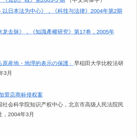
知识产权》第2003-5 期
（中文简体字）
以日本法为中心》，《科技与法律》2004年第2期
来龙去脉》，《知識產權研究》第17卷，2005年
る原産地・地理的表示の保護」
早稲田大学比較法研
年3月
锁加盟店商标侵权案
国社会科学院知识产权中心，北京市高级人民法院民
2004年3月